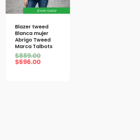
¡Envío Gratis!
El
El
Blazer tweed
precio
precio
Blanca mujer
actual
original
Abrigo Tweed
es:
era:
Marca Talbots
$696.00.
$889.00.
$
889.00
$
696.00