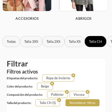
ACCESORIOS
ABRIGOS
Todas
Talla 3XS
Talla 2XS
Talla XS
Talla CH
Filtrar
Filtros activos
Ropa de Invierno
Etiquetas del producto:
Beige
Color del producto:
Poliéster
Viscosa
Composición del producto:
Talla CH (S)
Restablecer filtros
Talla del producto: