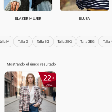
BLAZER MUJER
BLUSA
Talla M
Talla G
Talla EG
Talla 2EG
Talla 3EG
Talla
Mostrando el único resultado
22
%
S
DESC