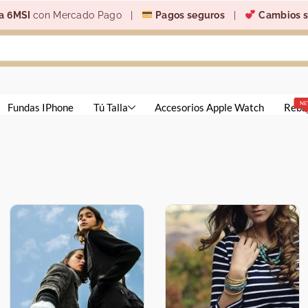
a 6MSI
con Mercado Pago |
Pagos seguros
|
Cambios s
N
Fundas IPhone
Tú Talla
Accesorios Apple Watch
Reba