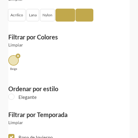
Acrílico
Lana
Nylon
Poliéster
Viscosa
Filtrar por Colores
Limpiar
Beige
Ordenar por estilo
Elegante
Filtrar por Temporada
Limpiar
Ropa de Invierno