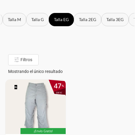
Talla M
Talla G
Talla EG
Talla 2EG
Talla 3EG
Filtros
Mostrando el único resultado
47
%
XL
DESC
¡Envío Gratis!