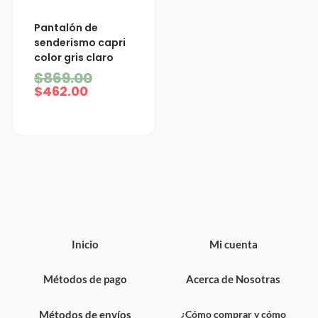
El
El
Pantalón de
precio
precio
senderismo capri
actual
original
color gris claro
es:
era:
$462.00.
$869.00.
$
869.00
$
462.00
Inicio
Mi cuenta
Métodos de pago
Acerca de Nosotras
Métodos de envíos
¿Cómo comprar y cómo