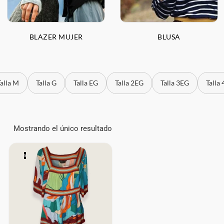
BLAZER MUJER
BLUSA
Talla M
Talla G
Talla EG
Talla 2EG
Talla 3EG
Talla
Mostrando el único resultado
S