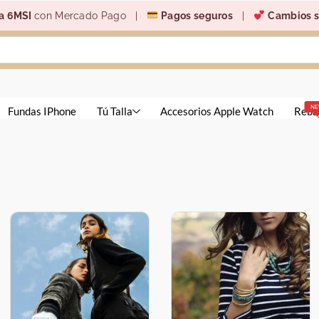
a 6MSI
con Mercado Pago |
Pagos seguros
|
Cambios s
N
Fundas IPhone
Tú Talla
Accesorios Apple Watch
Reba