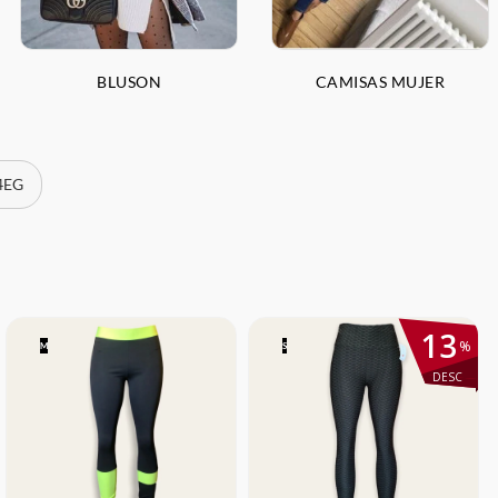
BLUSON
CAMISAS MUJER
 4EG
13
%
M
S
DESC