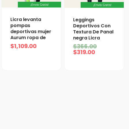
¡Envío Gratis!
¡Envío Gratis!
El
El
Licra levanta
Leggings
precio
precio
pompas
Deportivos Con
actual
original
deportivas mujer
Textura De Panal
es:
era:
Aurum ropa de
negra Licra
$319.00.
$366.00.
$
1,109.00
$
366.00
$
319.00