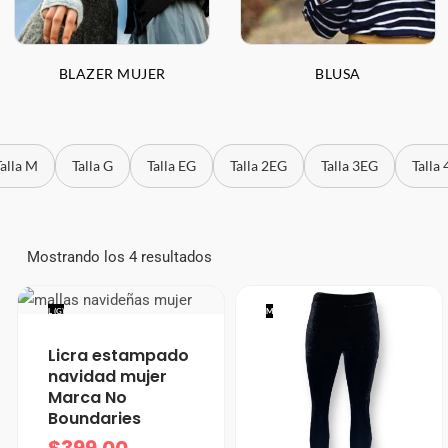
BLAZER MUJER
BLUSA
Talla M
Talla G
Talla EG
Talla 2EG
Talla 3EG
Talla
Mostrando los 4 resultados
L (G)
M
Licra estampado
navidad mujer
Marca No
Boundaries
$
399.00