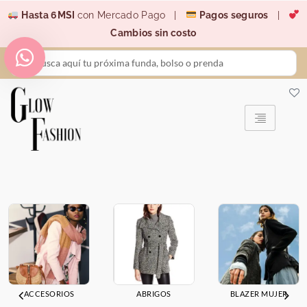
Ir
Hasta 6MSI
con Mercado Pago |
Pagos seguros
|
al
Cambios sin costo
contenido
Search
...
ACCESORIOS
ABRIGOS
BLAZER MUJER