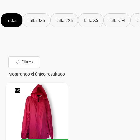
Todas
Talla 3XS
Talla 2XS
Talla XS
Talla CH
Ta
Filtros
Mostrando el único resultado
L (G)