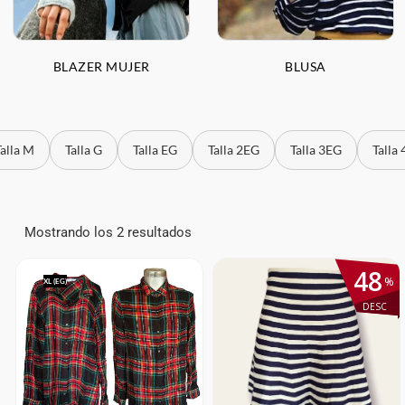
BLAZER MUJER
BLUSA
Talla M
Talla G
Talla EG
Talla 2EG
Talla 3EG
Talla
Mostrando los 2 resultados
48
%
XL (EG)
DESC