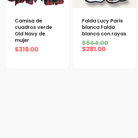
El
El
Falda Lucy Paris
Camisa de
precio
precio
blanca Falda
cuadros verde
actual
original
blanca con rayas
Old Navy de
es:
era:
mujer
$
544.00
$281.00.
$544.00.
$
281.00
$
319.00