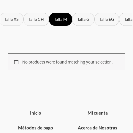
Talla XS
Talla CH
Talla M
Talla G
Talla EG
Tall
No products were found matching your selection.
Inicio
Mi cuenta
Métodos de pago
Acerca de Nosotras