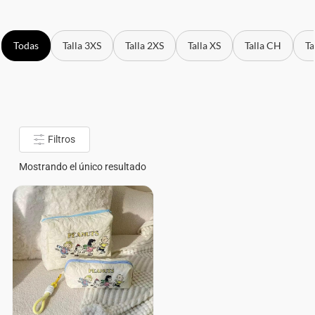
Todas
Talla 3XS
Talla 2XS
Talla XS
Talla CH
Ta
Filtros
Mostrando el único resultado