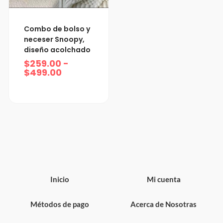
Rango
Combo de bolso y
de
neceser Snoopy,
precios:
diseño acolchado
desde
$259.00
$
259.00
-
hasta
$
499.00
$499.00
Inicio
Mi cuenta
Métodos de pago
Acerca de Nosotras