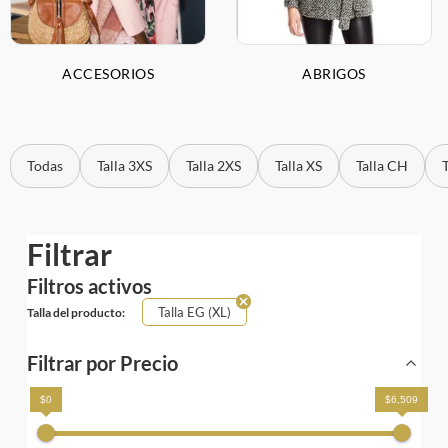
ACCESORIOS
ABRIGOS
Todas
Talla 3XS
Talla 2XS
Talla XS
Talla CH
Filtrar
Filtros activos
Talla EG (XL)
Talla del producto:
Filtrar por Precio
$0
$6,509