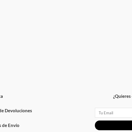
ta
¿Quieres 
 de Devoluciones
Email
 de Envío