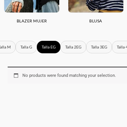
BLAZER MUJER
BLUSA
Talla M
Talla G
Talla EG
Talla 2EG
Talla 3EG
Talla
No products were found matching your selection.