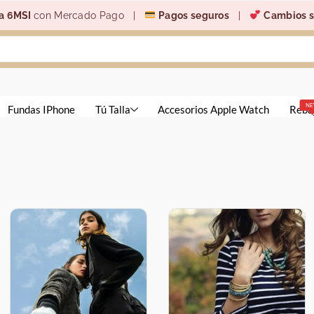
a 6MSI
con Mercado Pago |
Pagos seguros
|
Cambios s
N
Fundas IPhone
Tú Talla
Accesorios Apple Watch
Reba