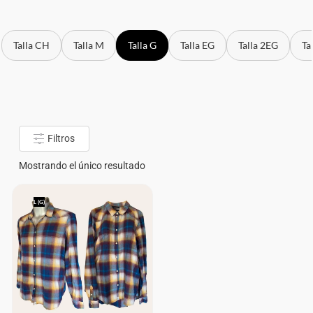
Talla CH
Talla M
Talla G
Talla EG
Talla 2EG
Ta
Filtros
Mostrando el único resultado
L (G)