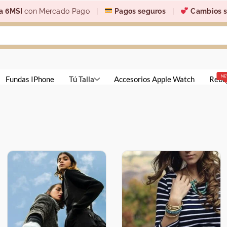
a 6MSI
con Mercado Pago |
Pagos seguros
|
Cambios s
N
Fundas IPhone
Tú Talla
Accesorios Apple Watch
Reba