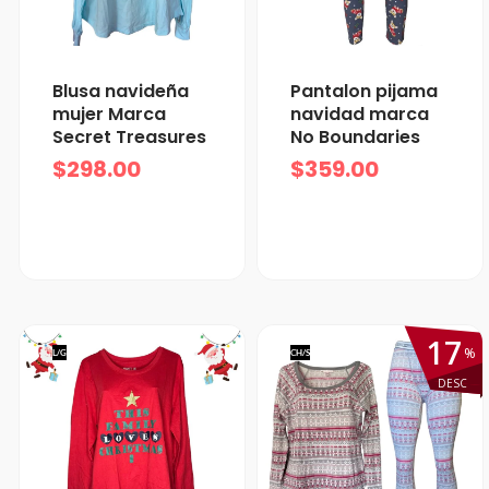
Blusa navideña
Pantalon pijama
mujer Marca
navidad marca
Secret Treasures
No Boundaries
$
298.00
$
359.00
17
%
L/G
CH/S
DESC