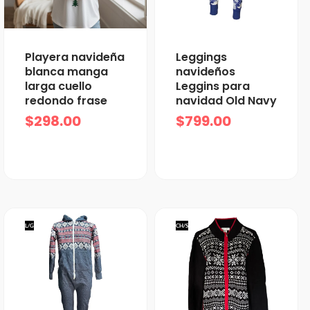
Playera navideña
Leggings
blanca manga
navideños
larga cuello
Leggins para
redondo frase
navidad Old Navy
$
298.00
$
799.00
L/G
CH/S