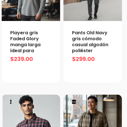
Playera gris
Pants Old Navy
Faded Glory
gris cómodo
manga larga
casual algodón
ideal para
poliéster
$
239.00
$
299.00
L
G/L