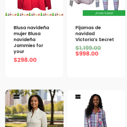
¡Envío Gratis!
El
El
Blusa navideña
Pijamas de
precio
precio
mujer Blusa
navidad
actual
original
navideña
Victoria’s Secret
es:
era:
Jammies for
$
1,199.00
$998.00.
$1,199.0
your
$
998.00
$
298.00
S (CH)
CH/S