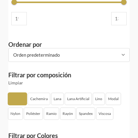
Ordenar por
Orden predeterminado
Filtrar por composición
Limpiar
Algodón
Cachemira
Lana
Lana Artificial
Lino
Modal
Nylon
Poliéster
Ramio
Rayón
Spandex
Viscosa
Filtrar por Colores