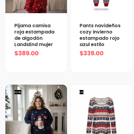
Pijama camisa
Pants navideños
roja estampada
cozy invierno
de algodón
estampado rojo
LandsEnd mujer
azul estilo
$
389.00
$
339.00
EG/XL
L/G