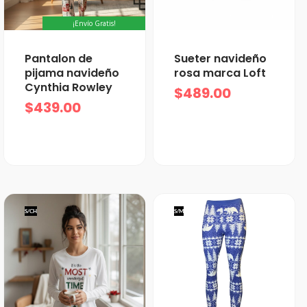
¡Envío Gratis!
Pantalon de
Sueter navideño
pijama navideño
rosa marca Loft
Cynthia Rowley
$
489.00
$
439.00
S/CH
S/M