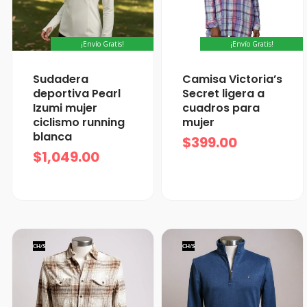
¡Envío Gratis!
¡Envío Gratis!
Sudadera
Camisa Victoria’s
deportiva Pearl
Secret ligera a
Izumi mujer
cuadros para
ciclismo running
mujer
blanca
$
399.00
$
1,049.00
CH/S
CH/S