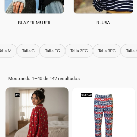
BLAZER MUJER
BLUSA
Talla M
Talla G
Talla EG
Talla 2EG
Talla 3EG
Talla
Mostrando 1–40 de 142 resultados
M/G
XL/EG/48