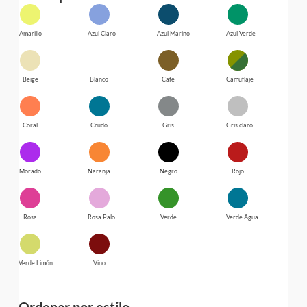
Amarillo
Azul Claro
Azul Marino
Azul Verde
Beige
Blanco
Café
Camuflaje
Coral
Crudo
Gris
Gris claro
Morado
Naranja
Negro
Rojo
Rosa
Rosa Palo
Verde
Verde Agua
Verde Limón
Vino
Ordenar por estilo