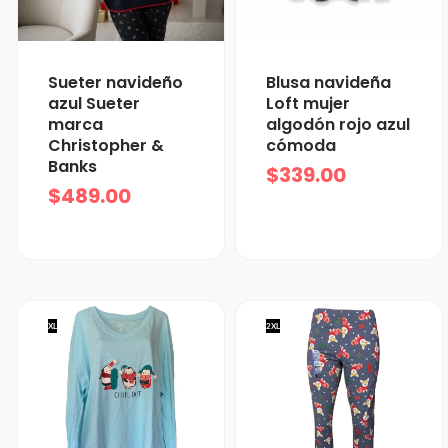
Sueter navideño
Blusa navideña
azul Sueter
Loft mujer
marca
algodón rojo azul
Christopher &
cómoda
Banks
$
339.00
$
489.00
XL
2XL