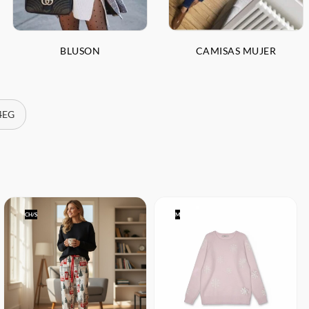
BLUSON
CAMISAS MUJER
 4EG
CH/S
M