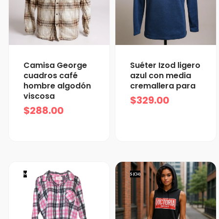
Camisa George
Suéter Izod ligero
cuadros café
azul con media
hombre algodón
cremallera para
viscosa
$
329.00
$
288.00
M
S (CH)