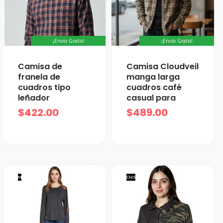
¡Envío Gratis!
¡Envío Gratis!
Camisa de
Camisa Cloudveil
franela de
manga larga
cuadros tipo
cuadros café
leñador
casual para
$
422.00
$
489.00
M
CH/S