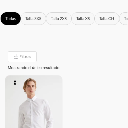
Todas
Talla 3XS
Talla 2XS
Talla XS
Talla CH
Ta
Filtros
Mostrando el único resultado
M