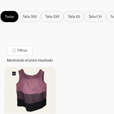
Todas
Talla 3XS
Talla 2XS
Talla XS
Talla CH
Ta
Filtros
Mostrando el único resultado
2XL