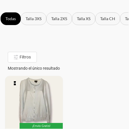
Todas
Talla 3XS
Talla 2XS
Talla XS
Talla CH
Ta
Filtros
Mostrando el único resultado
M
¡Envío Gratis!