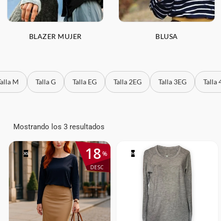
BLAZER MUJER
BLUSA
Talla M
Talla G
Talla EG
Talla 2EG
Talla 3EG
Talla
Mostrando los 3 resultados
18
%
XS
M
DESC