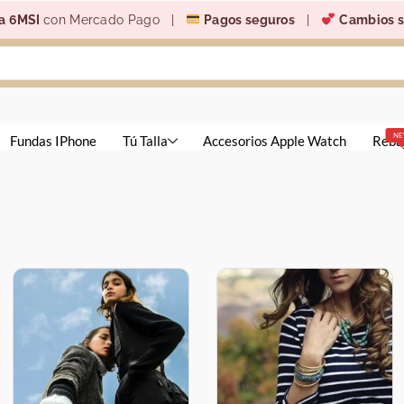
a 6MSI
con Mercado Pago |
Pagos seguros
|
Cambios s
N
Fundas IPhone
Tú Talla
Accesorios Apple Watch
Reba