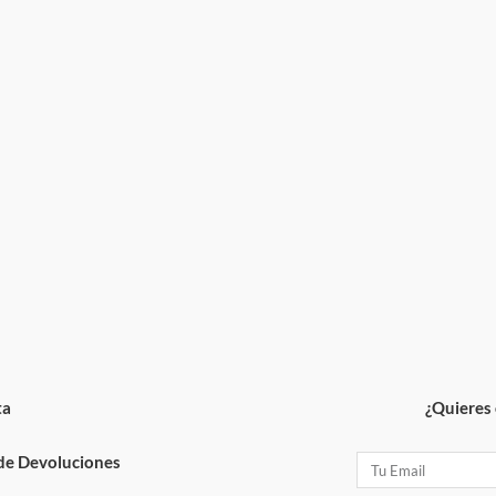
ta
¿Quieres 
 de Devoluciones
Email