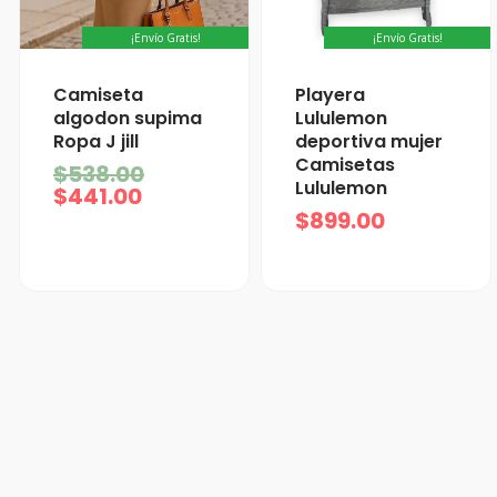
¡Envío Gratis!
¡Envío Gratis!
El
El
Camiseta
Playera
precio
precio
algodon supima
Lululemon
actual
original
Ropa J jill
deportiva mujer
es:
era:
Camisetas
$
538.00
$441.00.
$538.00.
Lululemon
$
441.00
$
899.00