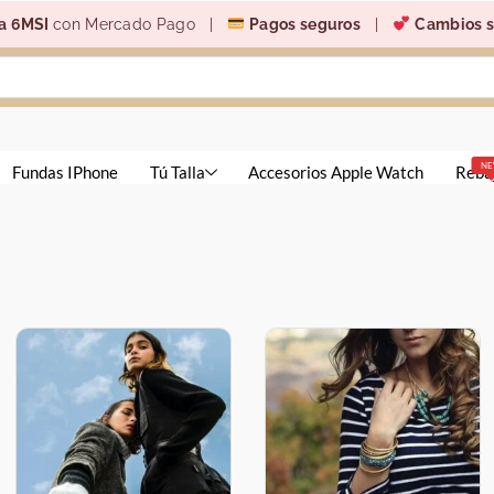
a 6MSI
con Mercado Pago |
Pagos seguros
|
Cambios s
N
Fundas IPhone
Tú Talla
Accesorios Apple Watch
Reba