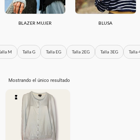
BLAZER MUJER
BLUSA
Talla M
Talla G
Talla EG
Talla 2EG
Talla 3EG
Talla
Mostrando el único resultado
M