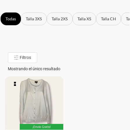
Todas
Talla 3XS
Talla 2XS
Talla XS
Talla CH
Ta
Filtros
Mostrando el único resultado
M
¡Envío Gratis!