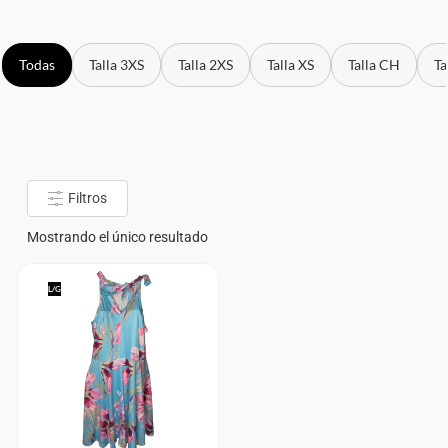
Todas
Talla 3XS
Talla 2XS
Talla XS
Talla CH
Ta
Filtros
Mostrando el único resultado
L/G