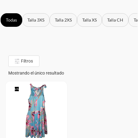
Todas
Talla 3XS
Talla 2XS
Talla XS
Talla CH
Ta
Filtros
Mostrando el único resultado
L/G