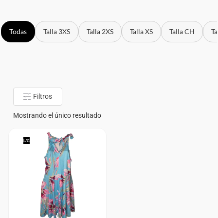
Todas
Talla 3XS
Talla 2XS
Talla XS
Talla CH
Ta
Filtros
Mostrando el único resultado
L/G