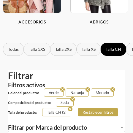
ACCESORIOS
ABRIGOS
Todas
Talla 3XS
Talla 2XS
Talla XS
Talla CH
Filtrar
Filtros activos
Verde
Naranja
Morado
Color del producto:
Seda
Composición del producto:
Talla CH (S)
Restablecer filtros
Talla del producto:
Filtrar por Marca del producto