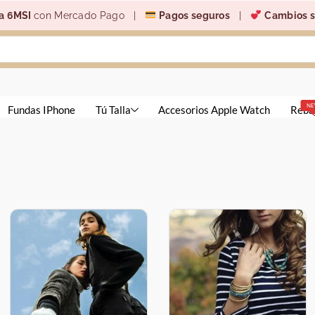
a 6MSI
con Mercado Pago |
Pagos seguros
|
Cambios s
N
Fundas IPhone
Tú Talla
Accesorios Apple Watch
Reba