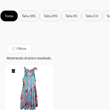
Todas
Talla 3XS
Talla 2XS
Talla XS
Talla CH
Ta
Filtros
Mostrando el único resultado
L/G