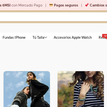
a 6MSI
con Mercado Pago |
Pagos seguros
|
Cambios s
N
Fundas IPhone
Tú Talla
Accesorios Apple Watch
Reba