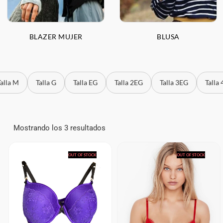
BLAZER MUJER
BLUSA
Talla M
Talla G
Talla EG
Talla 2EG
Talla 3EG
Talla
Mostrando los 3 resultados
OUT OF STOCK
OUT OF STOCK