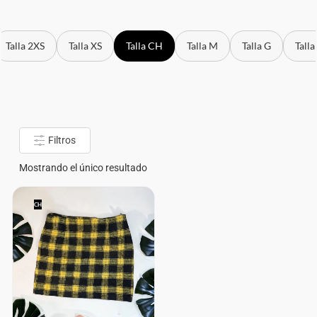
Talla 2XS
Talla XS
Talla CH
Talla M
Talla G
Talla
Filtros
Mostrando el único resultado
CH