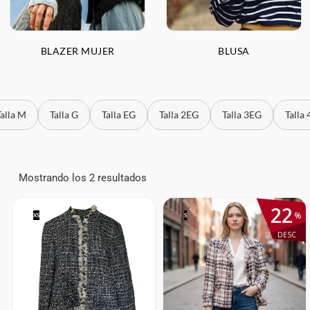
BLAZER MUJER
BLUSA
Talla M
Talla G
Talla EG
Talla 2EG
Talla 3EG
Talla
Mostrando los 2 resultados
22
%
XS
S
DESC