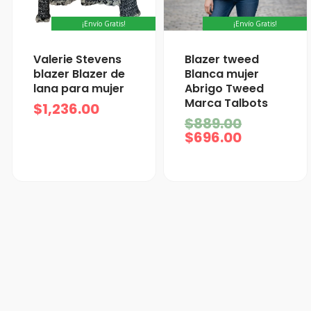
¡Envío Gratis!
¡Envío Gratis!
El
El
Valerie Stevens
Blazer tweed
precio
precio
blazer Blazer de
Blanca mujer
actual
original
lana para mujer
Abrigo Tweed
es:
era:
Marca Talbots
$
1,236.00
$696.00.
$889.00.
$
889.00
$
696.00