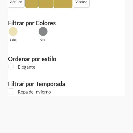
Acrílico
Lana
Nylon
Poliéster
Viscosa
Filtrar por Colores
Beige
Gris
Ordenar por estilo
Elegante
Filtrar por Temporada
Ropa de Invierno