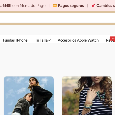
a 6MSI
con Mercado Pago |
Pagos seguros
|
Cambios s
N
Fundas IPhone
Tú Talla
Accesorios Apple Watch
Reba