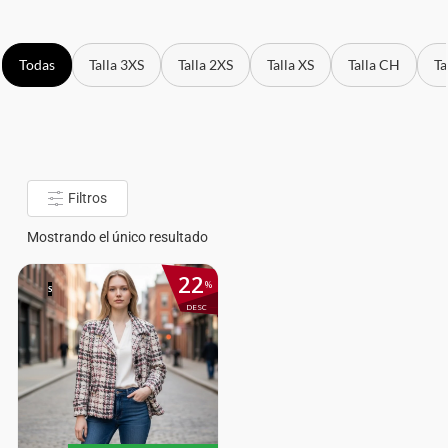
Todas
Talla 3XS
Talla 2XS
Talla XS
Talla CH
Ta
Filtros
Mostrando el único resultado
22
%
S
DESC