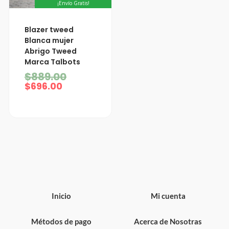
¡Envío Gratis!
El
El
Blazer tweed
precio
precio
Blanca mujer
actual
original
Abrigo Tweed
es:
era:
Marca Talbots
$696.00.
$889.00.
$
889.00
$
696.00
Inicio
Mi cuenta
Métodos de pago
Acerca de Nosotras