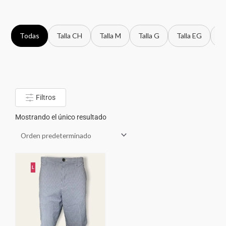
Todas
Talla CH
Talla M
Talla G
Talla EG
Ta
Filtros
Mostrando el único resultado
L