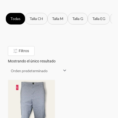
Todas
Talla CH
Talla M
Talla G
Talla EG
Ta
Filtros
Mostrando el único resultado
L