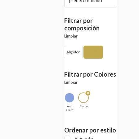
predeterminado
Filtrar por
composición
Limpiar
Algodón
Spandex
Filtrar por Colores
Limpiar
Azul
Blanco
Claro
Ordenar por estilo
Elegante