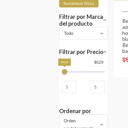
Restablecer filtros
Filtrar por Marca
B
del producto
az
h
Todo
bl
B
ba
Filtrar por Precio
$
$529
$529
Ordenar por
Orden