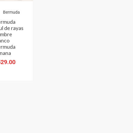
Bermuda
ermuda
ul de rayas
ombre
anco
ermuda
nana
529.00