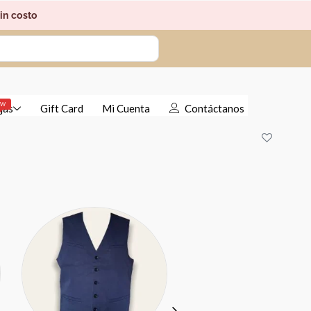
in costo
EW
jas
Gift Card
Mi Cuenta
Contáctanos