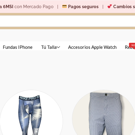
a 6MSI
con Mercado Pago |
Pagos seguros
|
Cambios s
N
Fundas IPhone
Tú Talla
Accesorios Apple Watch
Reba