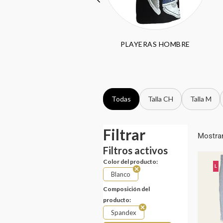
PANTALÓN HOMBRE
PLAYERAS HOMBRE
Todas
Talla CH
Talla M
Filtrar
Mostran
Filtros activos
Color del producto:
L
Blanco
Composición del
producto:
Spandex