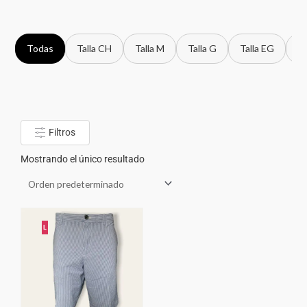
Todas
Talla CH
Talla M
Talla G
Talla EG
Ta
Filtros
Mostrando el único resultado
L