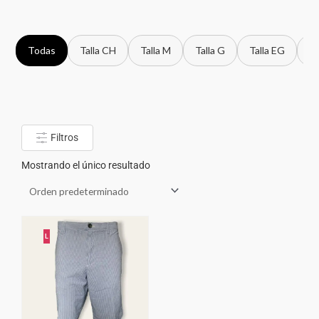
Todas
Talla CH
Talla M
Talla G
Talla EG
Ta
Filtros
Mostrando el único resultado
L