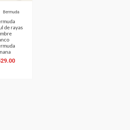
Bermuda
ermuda
ul de rayas
ombre
anco
ermuda
nana
529.00