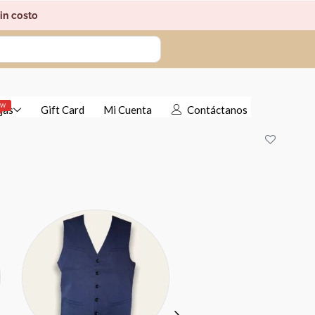
in costo
EW
jas
Gift Card
Mi Cuenta
Contáctanos