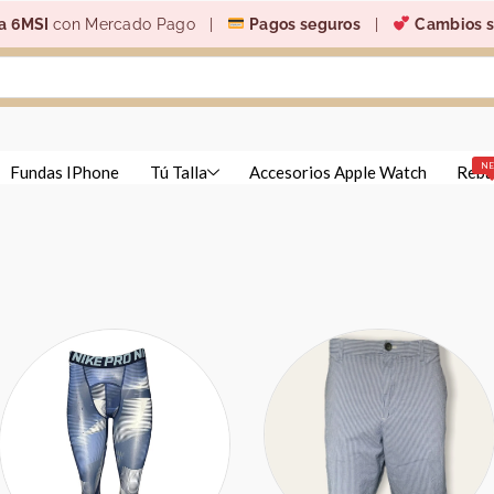
a 6MSI
con Mercado Pago |
Pagos seguros
|
Cambios s
N
Fundas IPhone
Tú Talla
Accesorios Apple Watch
Reba