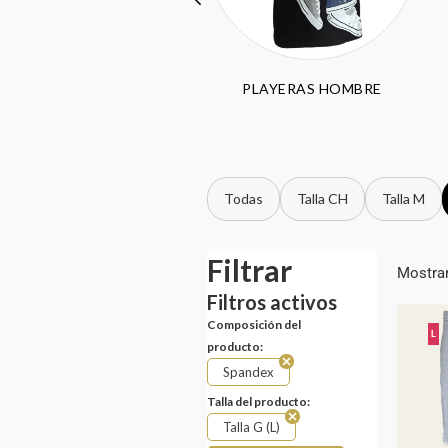
PANTALÓN HOMBRE
PLAYERAS HOMBRE
Todas
Talla CH
Talla M
Filtrar
Mostran
Filtros activos
Composición del
L
producto:
Spandex
Talla del producto:
Talla G (L)