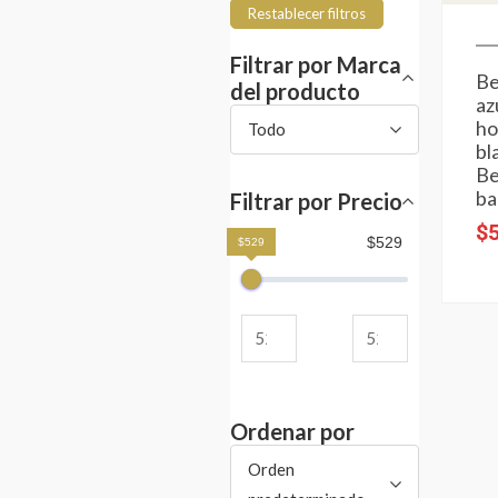
Restablecer filtros
Filtrar por Marca
B
del producto
az
h
Todo
bl
B
ba
Filtrar por Precio
$
$529
$529
Ordenar por
Orden