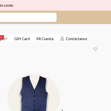
in costo
EW
jas
Gift Card
Mi Cuenta
Contáctanos