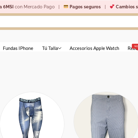
a 6MSI
con Mercado Pago |
Pagos seguros
|
Cambios s
N
Fundas IPhone
Tú Talla
Accesorios Apple Watch
Reba