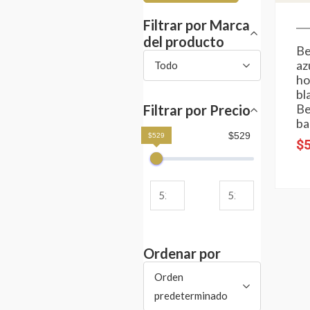
Filtrar por Marca
del producto
B
az
Todo
h
bl
B
Filtrar por Precio
ba
$529
$529
$
Ordenar por
Orden
predeterminado