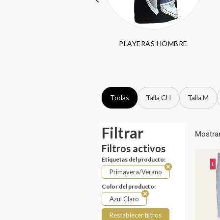
PANTALÓN HOMBRE
PLAYERAS HOMBRE
Todas
Talla CH
Talla M
Filtrar
Mostran
Filtros activos
Etiquetas del producto:
L
Primavera/Verano
Color del producto:
Azul Claro
Restablecer filtros