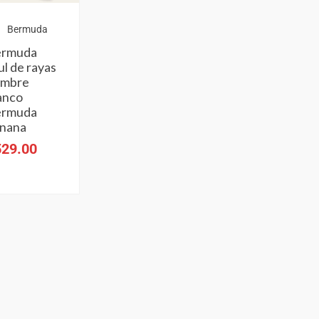
Bermuda
ermuda
ul de rayas
ombre
anco
ermuda
nana
529.00