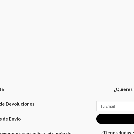
ta
¿Quieres 
 de Devoluciones
Email
 de Envío
¿Tienes dudas,
omprar y cómo aplicar mi cupón de