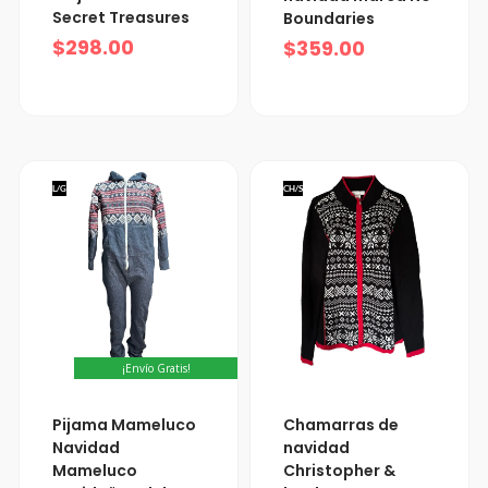
Secret Treasures
Boundaries
$
298.00
$
359.00
L/G
CH/S
¡Envío Gratis!
Pijama Mameluco
Chamarras de
Navidad
navidad
Mameluco
Christopher &