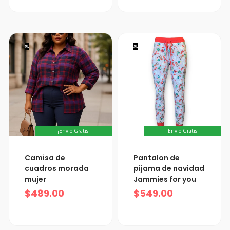
XL
XL
¡Envío Gratis!
¡Envío Gratis!
Camisa de
Pantalon de
cuadros morada
pijama de navidad
mujer
Jammies for you
$
489.00
$
549.00