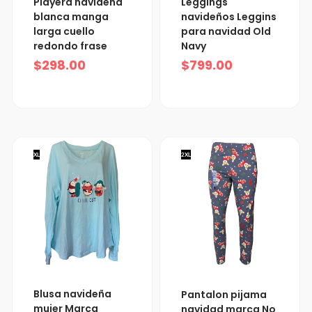
Playera navideña
Leggings
blanca manga
navideños Leggins
larga cuello
para navidad Old
redondo frase
Navy
$
298.00
$
799.00
XL
2XL
Blusa navideña
Pantalon pijama
mujer Marca
navidad marca No