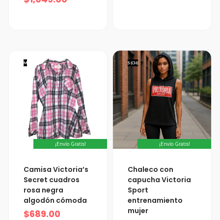
M
S (CH)
¡Envío Gratis!
¡Envío Gratis!
Camisa Victoria’s
Chaleco con
Secret cuadros
capucha Victoria
rosa negra
Sport
algodón cómoda
entrenamiento
mujer
$
689.00