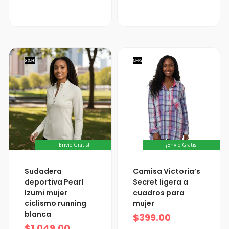
S (CH)
CH/S
¡Envío Gratis!
¡Envío Gratis!
Sudadera
Camisa Victoria’s
deportiva Pearl
Secret ligera a
Izumi mujer
cuadros para
ciclismo running
mujer
blanca
$
399.00
$
1,049.00