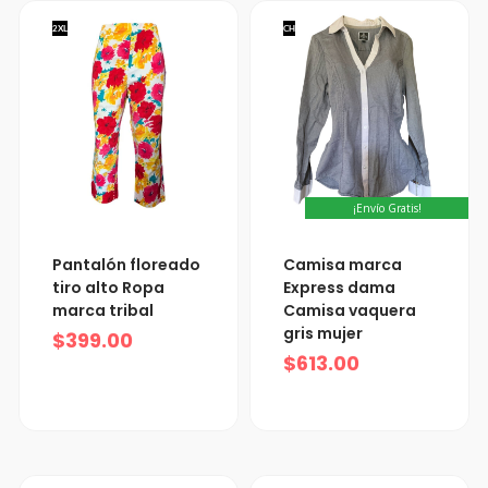
2XL
CH
¡Envío Gratis!
Pantalón floreado
Camisa marca
tiro alto Ropa
Express dama
marca tribal
Camisa vaquera
gris mujer
$
399.00
$
613.00