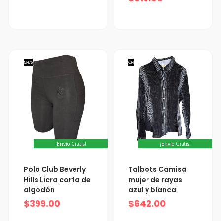
CH/S
CH
¡Envío Gratis!
¡Envío Gratis!
Polo Club Beverly
Talbots Camisa
Hills Licra corta de
mujer de rayas
algodón
azul y blanca
$
399.00
$
642.00