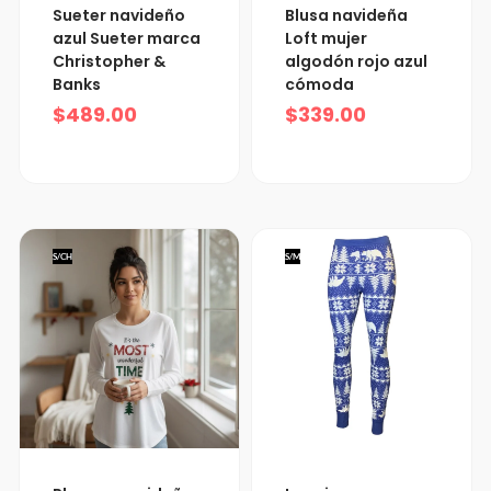
Sueter navideño
Blusa navideña
azul Sueter marca
Loft mujer
Christopher &
algodón rojo azul
Banks
cómoda
$
489.00
$
339.00
S/CH
S/M