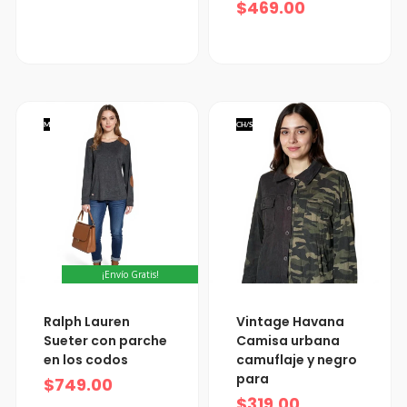
$
469.00
M
CH/S
¡Envío Gratis!
Ralph Lauren
Vintage Havana
Sueter con parche
Camisa urbana
en los codos
camuflaje y negro
para
$
749.00
$
319.00