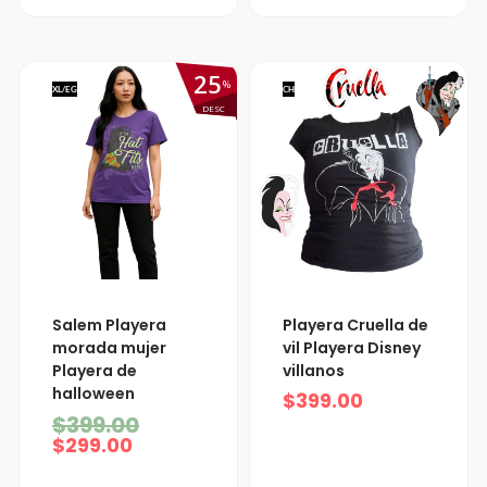
25
%
XL/EG
CH
DESC
El
El
Salem Playera
Playera Cruella de
precio
precio
morada mujer
vil Playera Disney
actual
original
Playera de
villanos
es:
era:
halloween
$299.00.
$399.00.
$
399.00
$
399.00
$
299.00