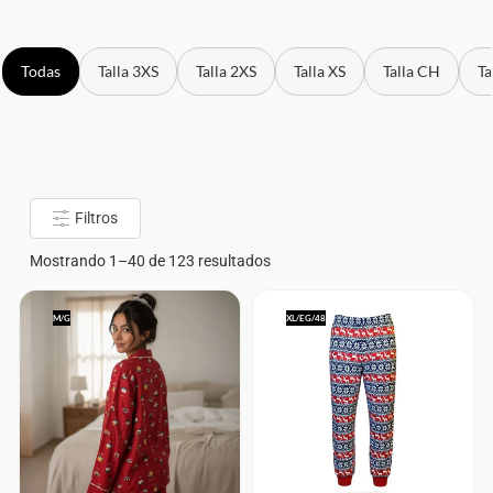
Todas
Talla 3XS
Talla 2XS
Talla XS
Talla CH
Ta
Filtros
Mostrando 1–40 de 123 resultados
M/G
XL/EG/48