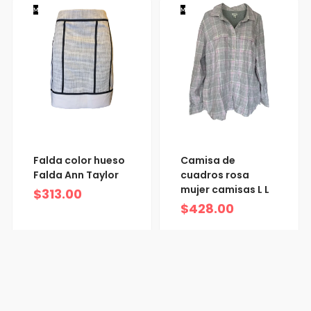
M
M
Falda color hueso
Camisa de
Falda Ann Taylor
cuadros rosa
mujer camisas L L
$
313.00
$
428.00
XS
M