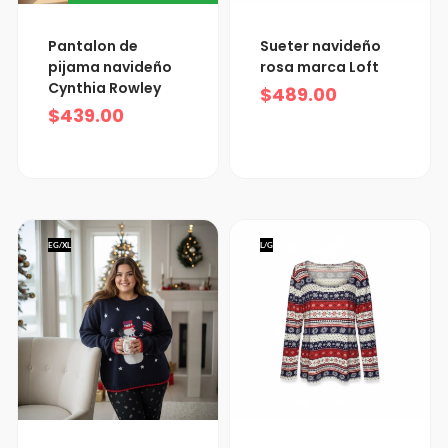
Pantalon de
Sueter navideño
pijama navideño
rosa marca Loft
Cynthia Rowley
$
489.00
$
439.00
EG/XL
L/G