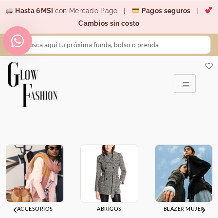
Ir
Hasta 6MSI
con Mercado Pago |
Pagos seguros
|
al
Cambios sin costo
contenido
Search
...
ACCESORIOS
ABRIGOS
BLAZER MUJER