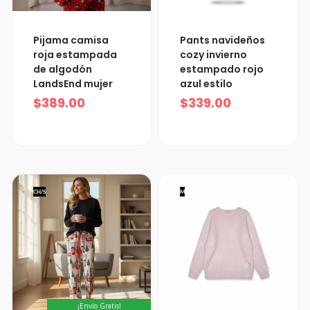
Pijama camisa
Pants navideños
roja estampada
cozy invierno
de algodón
estampado rojo
LandsEnd mujer
azul estilo
$
389.00
$
339.00
CH/S
M
¡Envío Gratis!