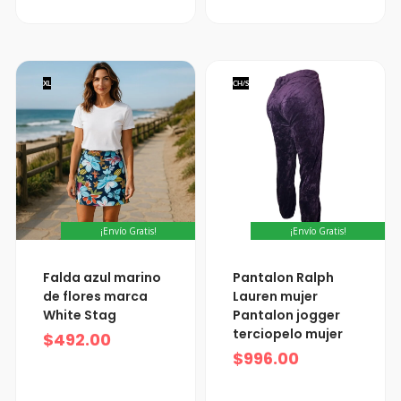
XL
CH/S
¡Envío Gratis!
¡Envío Gratis!
Falda azul marino
Pantalon Ralph
de flores marca
Lauren mujer
White Stag
Pantalon jogger
terciopelo mujer
$
492.00
$
996.00