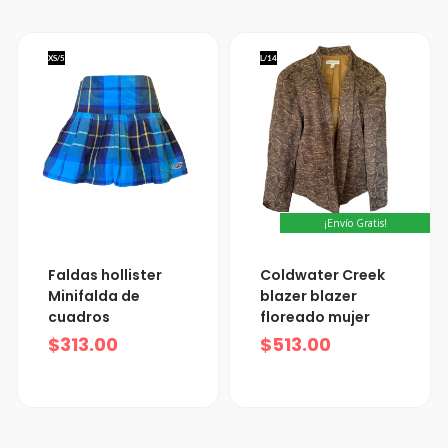
XS/5
L/14
¡Envío Gratis!
Faldas hollister
Coldwater Creek
Minifalda de
blazer blazer
cuadros
floreado mujer
$
313.00
$
513.00