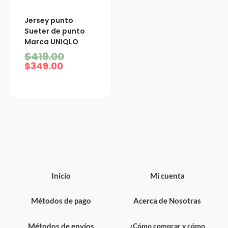
El
El
Jersey punto
precio
precio
Sueter de punto
actual
original
Marca UNIQLO
es:
era:
$349.00.
$419.00.
$
419.00
$
349.00
Inicio
Mi cuenta
Métodos de pago
Acerca de Nosotras
Métodos de envíos
¿Cómo comprar y cómo