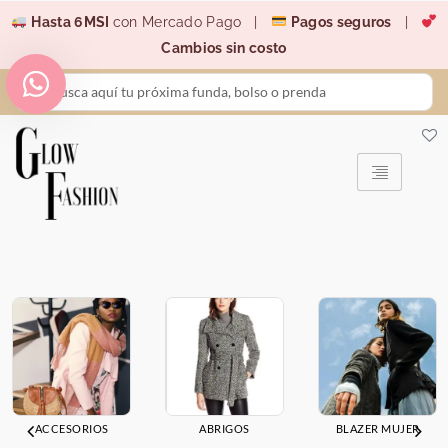
Ir
Hasta 6MSI
con Mercado Pago |
Pagos seguros
|
al
Cambios sin costo
contenido
Search
...
ACCESORIOS
ABRIGOS
BLAZER MUJER