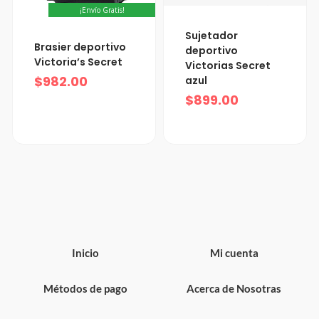
¡Envío Gratis!
Sujetador
Brasier deportivo
deportivo
Victoria’s Secret
Victorias Secret
$
982.00
azul
$
899.00
Inicio
Mi cuenta
Métodos de pago
Acerca de Nosotras