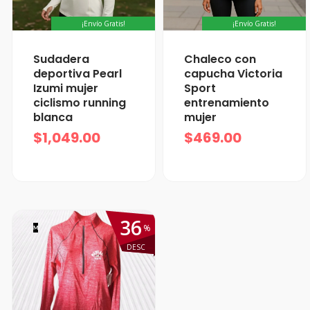
¡Envío Gratis!
¡Envío Gratis!
Sudadera
Chaleco con
deportiva Pearl
capucha Victoria
Izumi mujer
Sport
ciclismo running
entrenamiento
blanca
mujer
$
1,049.00
$
469.00
36
%
M
DESC