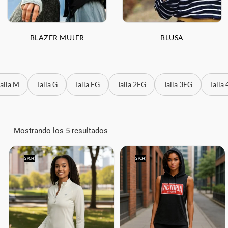
BLAZER MUJER
BLUSA
Talla M
Talla G
Talla EG
Talla 2EG
Talla 3EG
Talla
Mostrando los 5 resultados
S (CH)
S (CH)