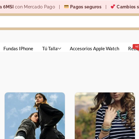
a 6MSI
con Mercado Pago |
Pagos seguros
|
Cambios s
N
Fundas IPhone
Tú Talla
Accesorios Apple Watch
Reba