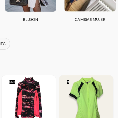
BLUSON
CAMISAS MUJER
 4EG
S (CH)
M