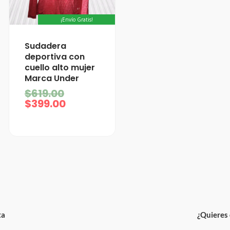
¡Envío Gratis!
El
El
Sudadera
precio
precio
deportiva con
actual
original
cuello alto mujer
es:
era:
Marca Under
$399.00.
$619.00.
$
619.00
$
399.00
ta
¿Quieres 