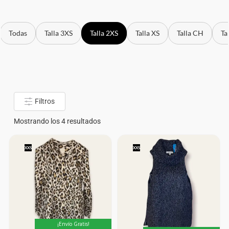
Todas
Talla 3XS
Talla 2XS
Talla XS
Talla CH
Ta
Filtros
Mostrando los 4 resultados
XXS
XXS
¡Envío Gratis!