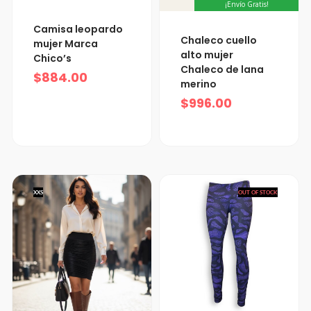
¡Envío Gratis!
Camisa leopardo
Chaleco cuello
mujer Marca
alto mujer
Chico’s
Chaleco de lana
$
884.00
merino
$
996.00
XXS
OUT OF STOCK