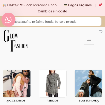
Ir
Hasta 6MSI
con Mercado Pago |
Pagos seguros
|
al
Cambios sin costo
contenido
Search
...
ACCESORIOS
ABRIGOS
BLAZER MUJER