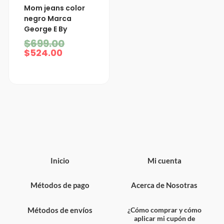
El
El
Mom jeans color
precio
precio
negro Marca
actual
original
George E By
es:
era:
$524.00.
$699.00.
$
699.00
$
524.00
Inicio
Mi cuenta
Métodos de pago
Acerca de Nosotras
Métodos de envíos
¿Cómo comprar y cómo
aplicar mi cupón de