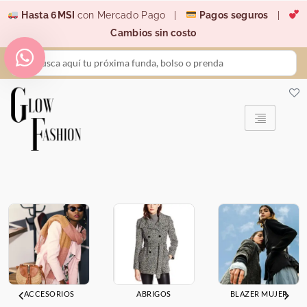
Ir
Hasta 6MSI
con Mercado Pago |
Pagos seguros
|
al
Cambios sin costo
contenido
Search
...
ACCESORIOS
ABRIGOS
BLAZER MUJER