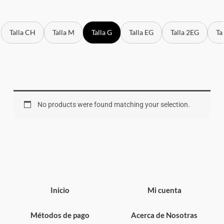
Talla CH
Talla M
Talla G
Talla EG
Talla 2EG
Ta
No products were found matching your selection.
Inicio
Mi cuenta
Métodos de pago
Acerca de Nosotras