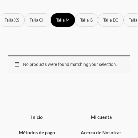
Talla XS
Talla CH
Talla M
Talla G
Talla EG
Tall
No products were found matching your selection.
Inicio
Mi cuenta
Métodos de pago
Acerca de Nosotras