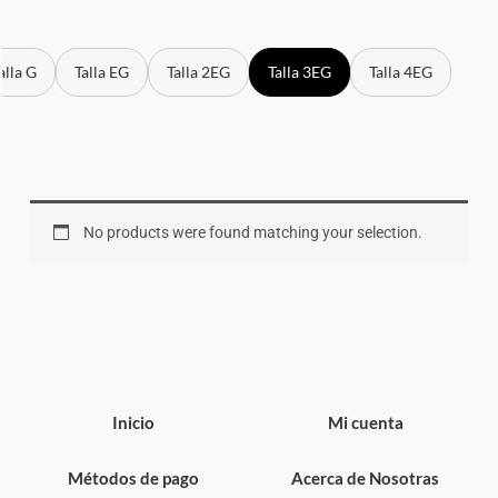
alla G
Talla EG
Talla 2EG
Talla 3EG
Talla 4EG
No products were found matching your selection.
Inicio
Mi cuenta
Métodos de pago
Acerca de Nosotras