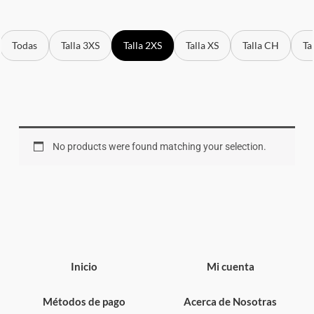
Todas
Talla 3XS
Talla 2XS
Talla XS
Talla CH
Ta
No products were found matching your selection.
Inicio
Mi cuenta
Métodos de pago
Acerca de Nosotras