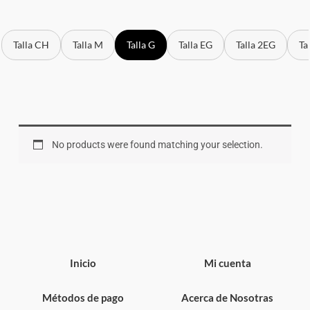
Talla CH
Talla M
Talla G
Talla EG
Talla 2EG
Ta
No products were found matching your selection.
Inicio
Mi cuenta
Métodos de pago
Acerca de Nosotras