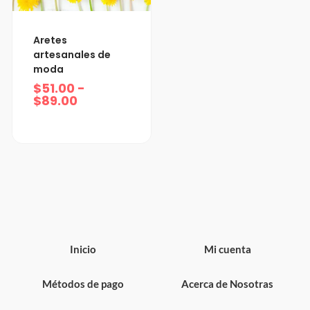
Rango
Aretes
de
artesanales de
precios:
moda
desde
$51.00
$
51.00
-
hasta
$
89.00
$89.00
Inicio
Mi cuenta
Métodos de pago
Acerca de Nosotras