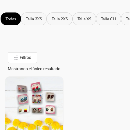
Todas
Talla 3XS
Talla 2XS
Talla XS
Talla CH
Ta
Filtros
Mostrando el único resultado