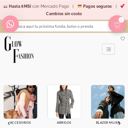
Ir
Hasta 6MSI
con Mercado Pago |
Pagos seguros
|
al
Cambios sin costo
contenido
1
Search
...
ACCESORIOS
ABRIGOS
BLAZER MUJER