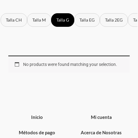
Talla CH
Talla M
Talla G
Talla EG
Talla 2EG
Ta
No products were found matching your selection.
Inicio
Mi cuenta
Métodos de pago
Acerca de Nosotras