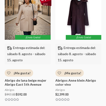
original
actual
DESC
era:
es:
$947.00.
$592.00.
¡Envío Gratis!
¡Envío Gratis!
Entrega estimada del:
Entrega estimada del:
sábado 8. agosto - sábado
sábado 8. agosto - sábado
15. agosto
15. agosto
¡Me gusta!
¡Me gusta!
Abrigo de lana beige mujer
Abrigos Anne klein Abrigo
Abrigo East 5th Avenue
color vino
Abrigos
Abrigos
$
947.00
$
592.00
$
2,399.00
Valorado
Valorado