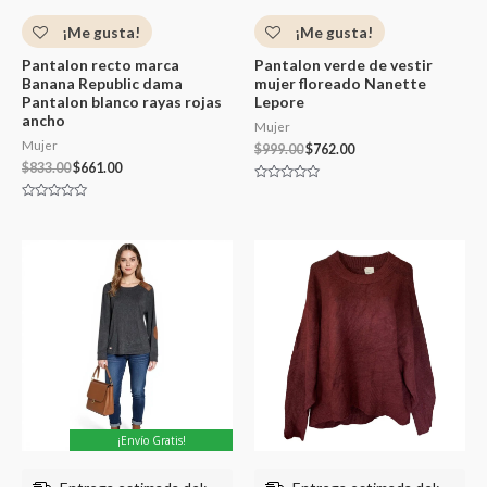
¡Me gusta!
¡Me gusta!
Pantalon recto marca
Pantalon verde de vestir
Banana Republic dama
mujer floreado Nanette
Pantalon blanco rayas rojas
Lepore
ancho
Mujer
Mujer
$
999.00
$
762.00
$
833.00
$
661.00
Valorado
con
Valorado
0
con
de
0
5
de
5
¡Envío Gratis!