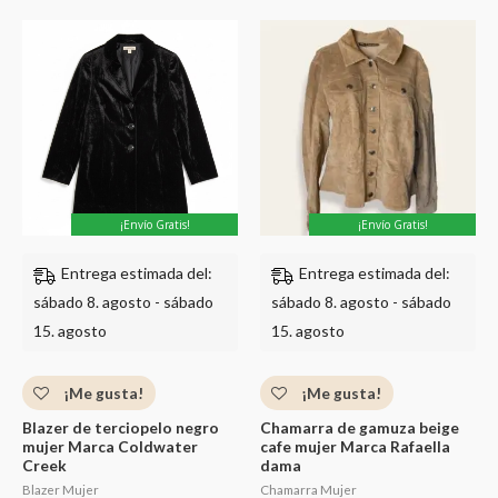
con
con
0
0
de
de
5
5
¡Envío Gratis!
¡Envío Gratis!
Entrega estimada del:
Entrega estimada del:
sábado 8. agosto - sábado
sábado 8. agosto - sábado
15. agosto
15. agosto
¡Me gusta!
¡Me gusta!
Blazer de terciopelo negro
Chamarra de gamuza beige
mujer Marca Coldwater
cafe mujer Marca Rafaella
Creek
dama
Blazer Mujer
Chamarra Mujer