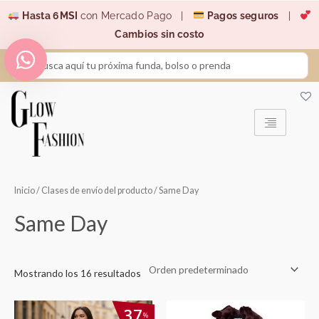
Ir
Hasta 6MSI
con Mercado Pago |
Pagos seguros
|
al
Cambios sin costo
contenido
Search
...
Inicio
/ Clases de envío del producto / Same Day
Same Day
Mostrando los 16 resultados
El
El
37
%
precio
precio