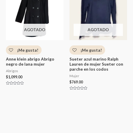
AGOTADO
AGOTADO
¡Me gusta!
¡Me gusta!
Anne klein abrigo Abrigo
Sueter azul marino Ralph
negro de lana mujer
Lauren de mujer Sueter con
parche en los codos
Abrigos
Mujer
$
1,099.00
$
769.00
Valorado
con
Valorado
0
con
de
0
5
de
5