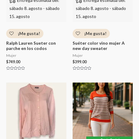
Entrega estimada del:
Entrega estimada del:
sábado 8. agosto - sábado
sábado 8. agosto - sábado
15. agosto
15. agosto
¡Me gusta!
¡Me gusta!
Ralph Lauren Sueter con
Suéter color vino mujer A
parche en los codos
new day sweater
Mujer
Mujer
$
749.00
$
399.00
Valorado
Valorado
con
con
0
0
de
de
5
5