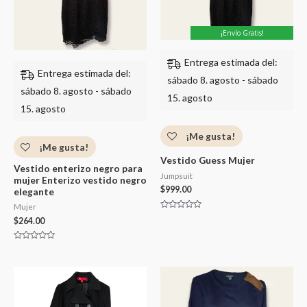
¡Envío Gratis!
Entrega estimada del:
Entrega estimada del:
sábado 8. agosto - sábado
sábado 8. agosto - sábado
15. agosto
15. agosto
¡Me gusta!
¡Me gusta!
Vestido Guess Mujer
Vestido enterizo negro para
Jumpsuit
mujer Enterizo vestido negro
$
999.00
elegante
Mujer
Valorado
$
264.00
con
0
de
5
Valorado
con
0
de
5