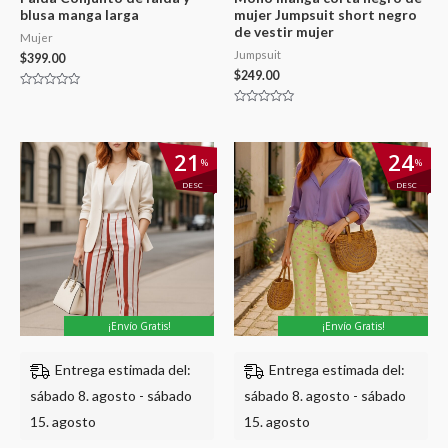
blusa manga larga
mujer Jumpsuit short negro
de vestir mujer
Mujer
Jumpsuit
$
399.00
$
249.00
Valorado
con
Valorado
0
con
de
0
5
de
El
El
El
El
21
24
5
%
%
precio
precio
precio
precio
original
actual
original
actual
DESC
DESC
era:
es:
era:
es:
$833.00.
$661.00.
$999.00.
$762.00.
¡Envío Gratis!
¡Envío Gratis!
Entrega estimada del:
Entrega estimada del:
sábado 8. agosto - sábado
sábado 8. agosto - sábado
15. agosto
15. agosto