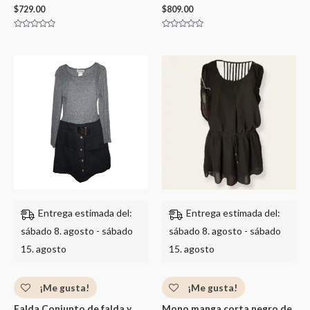
$
729.00
$
809.00
Valorado
Valorado
con
con
0
0
de
de
5
5
Entrega estimada del:
Entrega estimada del:
sábado 8. agosto - sábado
sábado 8. agosto - sábado
15. agosto
15. agosto
¡Me gusta!
¡Me gusta!
Falda Conjunto de falda y
Mono manga corta negro de