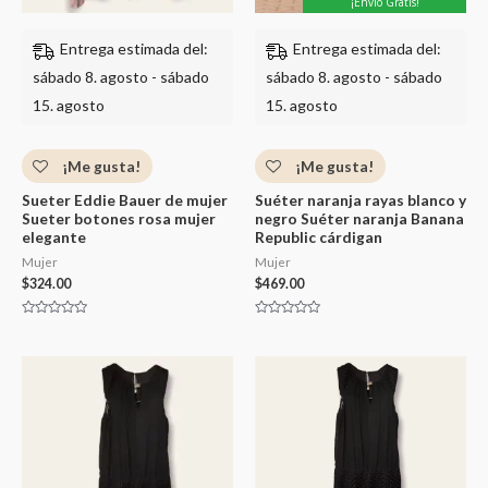
¡Envío Gratis!
Entrega estimada del:
Entrega estimada del:
sábado 8. agosto - sábado
sábado 8. agosto - sábado
15. agosto
15. agosto
¡Me gusta!
¡Me gusta!
Sueter Eddie Bauer de mujer
Suéter naranja rayas blanco y
Sueter botones rosa mujer
negro Suéter naranja Banana
elegante
Republic cárdigan
Mujer
Mujer
$
324.00
$
469.00
Valorado
Valorado
con
con
0
0
de
de
5
5